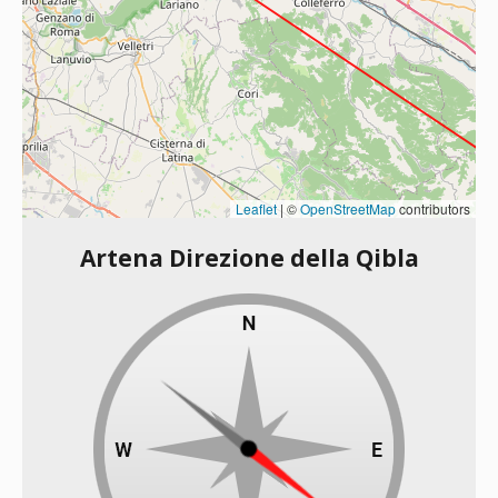
Leaflet
|
©
OpenStreetMap
contributors
Artena Direzione della Qibla