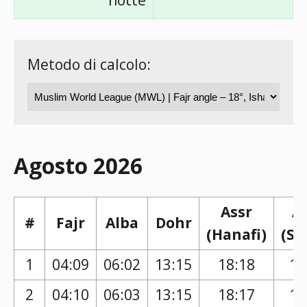
notte
Metodo di calcolo:
Agosto 2026
Assr
A
#
Fajr
Alba
Dohr
(Hanafi)
(Sh
1
04:09
06:02
13:15
18:18
17
2
04:10
06:03
13:15
18:17
17