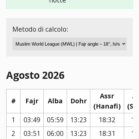
notte
Metodo di calcolo:
Agosto 2026
Assr
A
#
Fajr
Alba
Dohr
(Hanafi)
(Sh
1
03:49
05:59
13:23
18:32
17
2
03:51
06:00
13:23
18:31
17