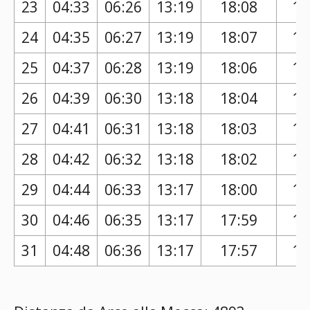
23
04:33
06:26
13:19
18:08
17
24
04:35
06:27
13:19
18:07
17
25
04:37
06:28
13:19
18:06
17
26
04:39
06:30
13:18
18:04
17
27
04:41
06:31
13:18
18:03
17
28
04:42
06:32
13:18
18:02
17
29
04:44
06:33
13:17
18:00
17
30
04:46
06:35
13:17
17:59
17
31
04:48
06:36
13:17
17:57
17