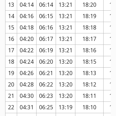
13
04:14
06:14
13:21
18:20
17
14
04:16
06:15
13:21
18:19
17
15
04:18
06:16
13:21
18:18
17
16
04:20
06:17
13:21
18:17
17
17
04:22
06:19
13:21
18:16
17
18
04:24
06:20
13:20
18:15
17
19
04:26
06:21
13:20
18:13
17
20
04:28
06:22
13:20
18:12
17
21
04:30
06:23
13:20
18:11
17
22
04:31
06:25
13:19
18:10
17