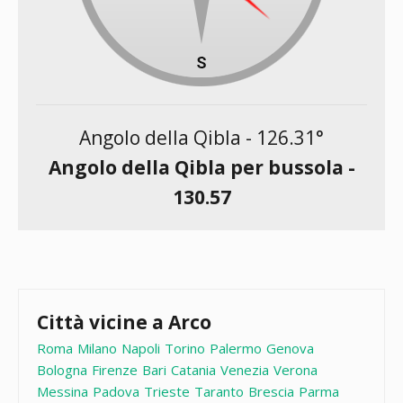
Angolo della Qibla -
126.31
°
Angolo della Qibla per bussola -
130.57
Città vicine a Arco
Roma
Milano
Napoli
Torino
Palermo
Genova
Bologna
Firenze
Bari
Catania
Venezia
Verona
Messina
Padova
Trieste
Taranto
Brescia
Parma