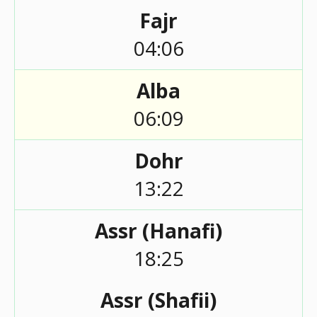
Fajr
04:06
Alba
06:09
Dohr
13:22
Assr (Hanafi)
18:25
Assr (Shafii)