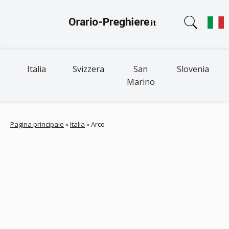
Italia
Svizzera
San
Slovenia
Marino
Pagina principale
»
Italia
»
Arco