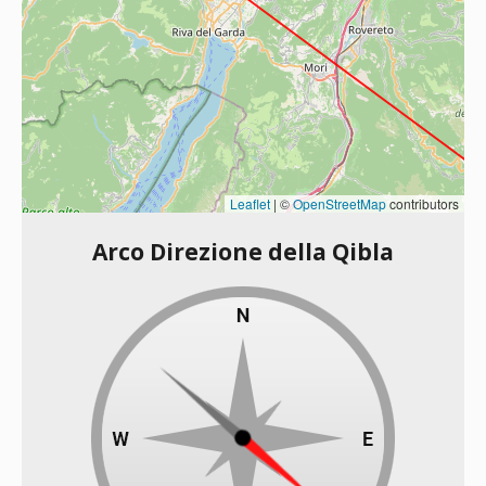
Leaflet
|
©
OpenStreetMap
contributors
Arco Direzione della Qibla