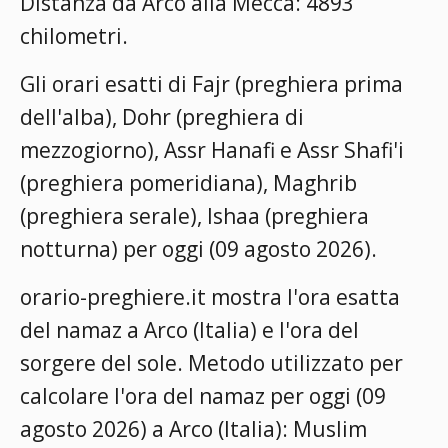
Distanza da Arco alla Mecca: 4893
chilometri.
Gli orari esatti di Fajr (preghiera prima
dell'alba), Dohr (preghiera di
mezzogiorno), Assr Hanafi e Assr Shafi'i
(preghiera pomeridiana), Maghrib
(preghiera serale), Ishaa (preghiera
notturna) per oggi (09 agosto 2026).
orario-preghiere.it mostra l'ora esatta
del namaz a Arco (Italia) e l'ora del
sorgere del sole. Metodo utilizzato per
calcolare l'ora del namaz per oggi (09
agosto 2026) a Arco (Italia):
Muslim