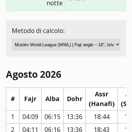
notte
Metodo di calcolo:
Agosto 2026
Assr
A
#
Fajr
Alba
Dohr
(Hanafi)
(Sh
1
04:09
06:15
13:36
18:44
17
2
04:11
06:16
13:36
18:43
17