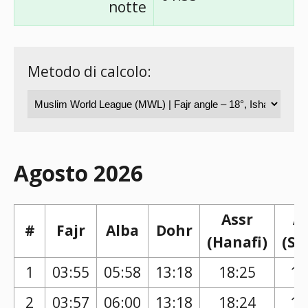
notte
Metodo di calcolo:
Agosto 2026
Assr
A
#
Fajr
Alba
Dohr
(Hanafi)
(Sh
1
03:55
05:58
13:18
18:25
17
2
03:57
06:00
13:18
18:24
17