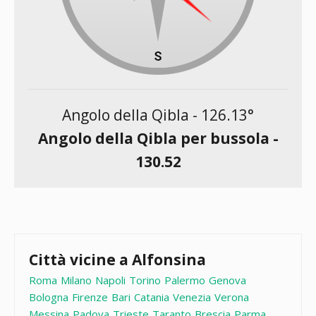
Angolo della Qibla -
126.13
°
Angolo della Qibla per bussola -
130.52
Città vicine a Alfonsina
Roma
Milano
Napoli
Torino
Palermo
Genova
Bologna
Firenze
Bari
Catania
Venezia
Verona
Messina
Padova
Trieste
Taranto
Brescia
Parma