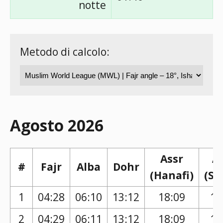
notte
Metodo di calcolo:
Agosto 2026
Assr
A
#
Fajr
Alba
Dohr
(Hanafi)
(Sh
1
04:28
06:10
13:12
18:09
17
2
04:29
06:11
13:12
18:09
17