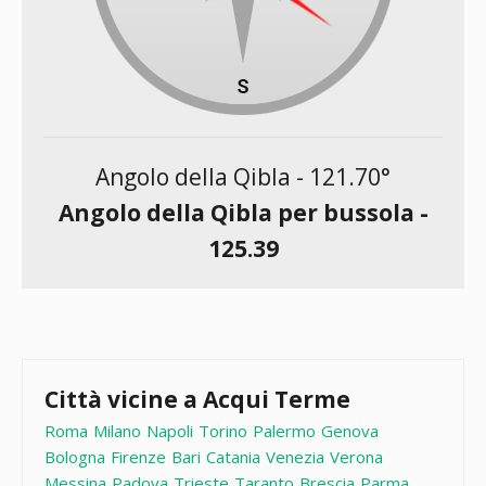
Angolo della Qibla -
121.70
°
Angolo della Qibla per bussola -
125.39
Città vicine a Acqui Terme
Roma
Milano
Napoli
Torino
Palermo
Genova
Bologna
Firenze
Bari
Catania
Venezia
Verona
Messina
Padova
Trieste
Taranto
Brescia
Parma