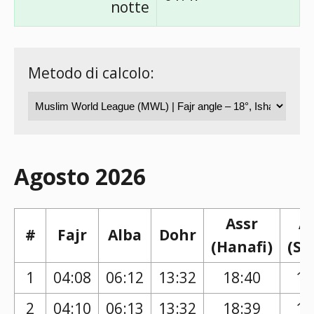
notte
Metodo di calcolo:
Agosto 2026
Assr
A
#
Fajr
Alba
Dohr
(Hanafi)
(Sh
1
04:08
06:12
13:32
18:40
17
2
04:10
06:13
13:32
18:39
17