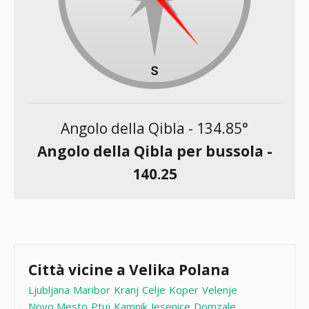
Angolo della Qibla -
134.85
°
Angolo della Qibla per bussola -
140.25
Città vicine a Velika Polana
Ljubljana
Maribor
Kranj
Celje
Koper
Velenje
Novo Mesto
Ptuj
Kamnik
Jesenice
Domzale