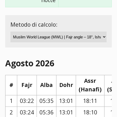
notte
Metodo di calcolo:
Agosto 2026
Assr
A
#
Fajr
Alba
Dohr
(Hanafi)
(Sh
1
03:22
05:35
13:01
18:11
17
2
03:24
05:36
13:01
18:10
17