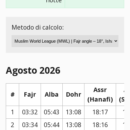
notte
Metodo di calcolo:
Agosto 2026
Assr
A
#
Fajr
Alba
Dohr
(Hanafi)
(Sh
1
03:32
05:43
13:08
18:17
17
2
03:34
05:44
13:08
18:16
17