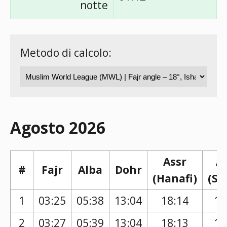
notte
Metodo di calcolo:
Agosto 2026
Assr
A
#
Fajr
Alba
Dohr
(Hanafi)
(Sh
1
03:25
05:38
13:04
18:14
17
2
03:27
05:39
13:04
18:13
17