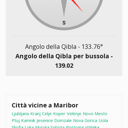
Angolo della Qibla -
133.76
°
Angolo della Qibla per bussola -
139.02
Città vicine a Maribor
Ljubljana
Kranj
Celje
Koper
Velenje
Novo Mesto
Ptuj
Kamnik
Jesenice
Domzale
Nova Gorica
Izola
Skofja Loka
Murska Sobota
Postojna
Vrhnika