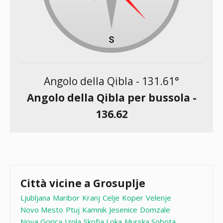
Angolo della Qibla -
131.61
°
Angolo della Qibla per bussola -
136.62
Città vicine a Grosuplje
Ljubljana
Maribor
Kranj
Celje
Koper
Velenje
Novo Mesto
Ptuj
Kamnik
Jesenice
Domzale
Nova Gorica
Izola
Skofja Loka
Murska Sobota