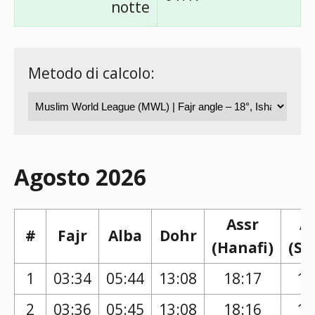
notte
Metodo di calcolo:
Agosto 2026
Assr
A
#
Fajr
Alba
Dohr
(Hanafi)
(Sh
1
03:34
05:44
13:08
18:17
17
2
03:36
05:45
13:08
18:16
17