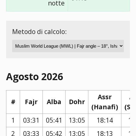
notte
Metodo di calcolo:
Agosto 2026
Assr
A
#
Fajr
Alba
Dohr
(Hanafi)
(Sh
1
03:31
05:41
13:05
18:14
17
2
03:33
05:42
13:05
18:13
17