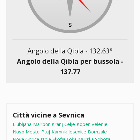
Angolo della Qibla -
132.63
°
Angolo della Qibla per bussola -
137.77
Città vicine a Sevnica
Ljubljana
Maribor
Kranj
Celje
Koper
Velenje
Novo Mesto
Ptuj
Kamnik
Jesenice
Domzale
Nova Gorica
Izola
Skofja Loka
Murska Sobota