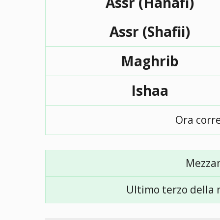
Assr (Hanafi)
Assr (Shafii)
Maghrib
Ishaa
Ora corr
Mezza
Ultimo terzo della 