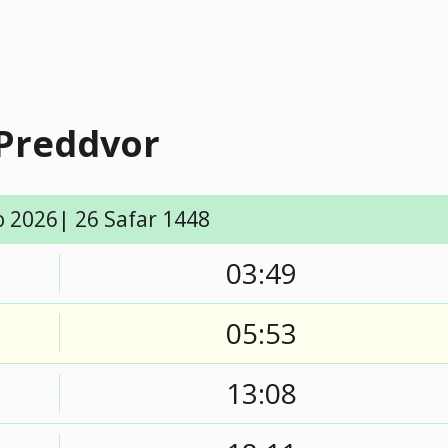
 Preddvor
o 2026| 26 Safar 1448
03:49
05:53
13:08