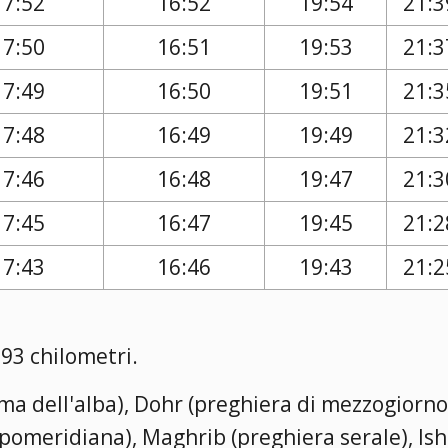
17:52
16:52
19:54
21:3
17:50
16:51
19:53
21:3
17:49
16:50
19:51
21:3
17:48
16:49
19:49
21:3
17:46
16:48
19:47
21:3
17:45
16:47
19:45
21:2
17:43
16:46
19:43
21:2
93 chilometri.
rima dell'alba), Dohr (preghiera di mezzogiorno
a pomeridiana), Maghrib (preghiera serale), Is