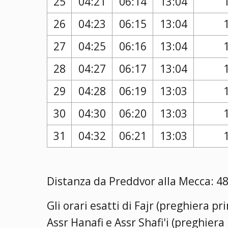
25
04:21
06:14
13:04
26
04:23
06:15
13:04
27
04:25
06:16
13:04
28
04:27
06:17
13:04
29
04:28
06:19
13:03
30
04:30
06:20
13:03
31
04:32
06:21
13:03
Distanza da Preddvor alla Mecca: 48
Gli orari esatti di Fajr (preghiera p
Assr Hanafi e Assr Shafi'i (preghier