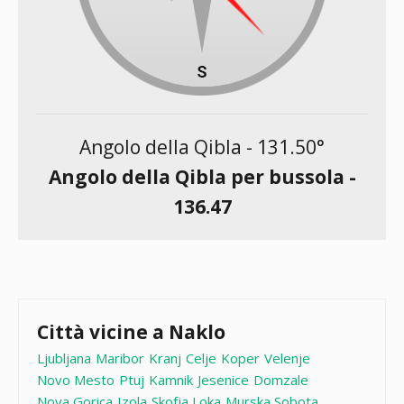
Angolo della Qibla -
131.50
°
Angolo della Qibla per bussola -
136.47
Città vicine a Naklo
Ljubljana
Maribor
Kranj
Celje
Koper
Velenje
Novo Mesto
Ptuj
Kamnik
Jesenice
Domzale
Nova Gorica
Izola
Skofja Loka
Murska Sobota