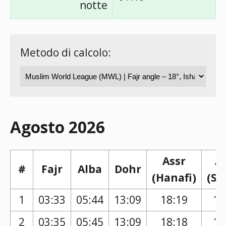
notte
Metodo di calcolo:
Agosto 2026
Assr
A
#
Fajr
Alba
Dohr
(Hanafi)
(Sh
1
03:33
05:44
13:09
18:19
17
2
03:35
05:45
13:09
18:18
17