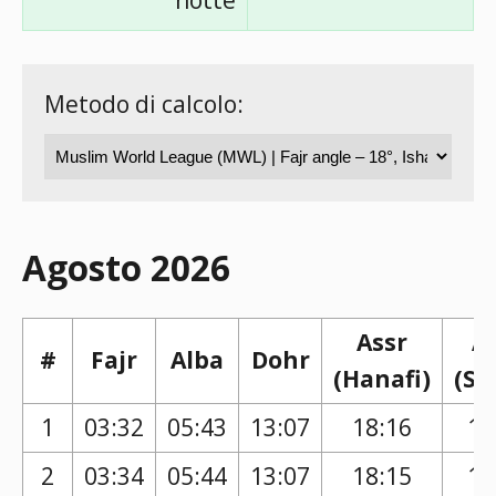
notte
Metodo di calcolo:
Agosto 2026
Assr
A
#
Fajr
Alba
Dohr
(Hanafi)
(Sh
1
03:32
05:43
13:07
18:16
17
2
03:34
05:44
13:07
18:15
17