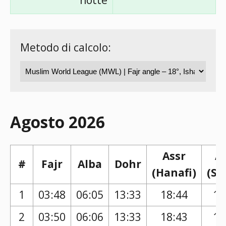
notte
Metodo di calcolo:
Agosto 2026
Assr
A
#
Fajr
Alba
Dohr
(Hanafi)
(Sh
1
03:48
06:05
13:33
18:44
17
2
03:50
06:06
13:33
18:43
17