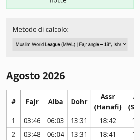
notte
Metodo di calcolo:
Agosto 2026
Assr
A
#
Fajr
Alba
Dohr
(Hanafi)
(Sh
1
03:46
06:03
13:31
18:42
17
2
03:48
06:04
13:31
18:41
17