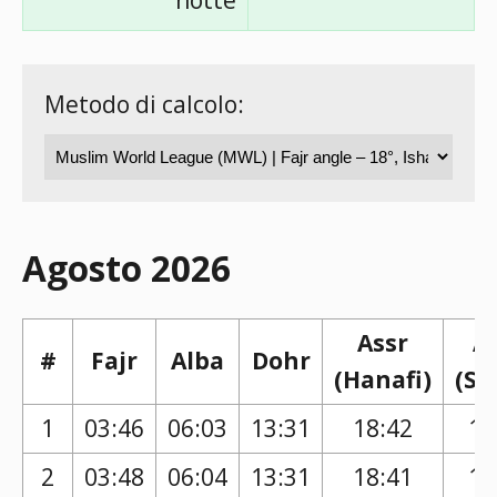
notte
Metodo di calcolo:
Agosto 2026
Assr
A
#
Fajr
Alba
Dohr
(Hanafi)
(Sh
1
03:46
06:03
13:31
18:42
17
2
03:48
06:04
13:31
18:41
17