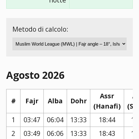
notte
Metodo di calcolo:
Agosto 2026
Assr
A
#
Fajr
Alba
Dohr
(Hanafi)
(Sh
1
03:47
06:04
13:33
18:44
17
2
03:49
06:06
13:33
18:43
17