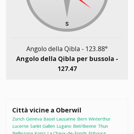
Angolo della Qibla -
123.88
°
Angolo della Qibla per bussola -
127.47
Città vicine a Oberwil
Zurich
Geneva
Basel
Lausanne
Bern
Winterthur
Lucerne
Sankt Gallen
Lugano
Biel/Bienne
Thun
Bellinzona
Koniz
La Chaux-de-Fonds
Fribourg