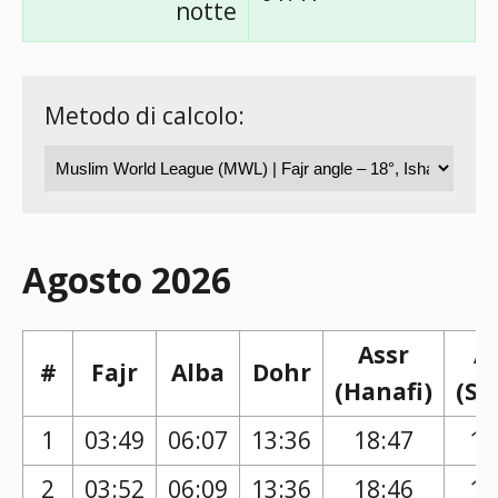
notte
Metodo di calcolo:
Agosto 2026
Assr
A
#
Fajr
Alba
Dohr
(Hanafi)
(Sh
1
03:49
06:07
13:36
18:47
17
2
03:52
06:09
13:36
18:46
17