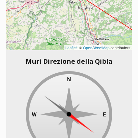
Leaflet
|
©
OpenStreetMap
contributors
Muri Direzione della Qibla