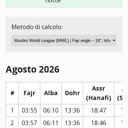
notte
Metodo di calcolo:
Agosto 2026
Assr
A
#
Fajr
Alba
Dohr
(Hanafi)
(Sh
1
03:55
06:10
13:36
18:47
17
2
03:57
06:11
13:36
18:46
17