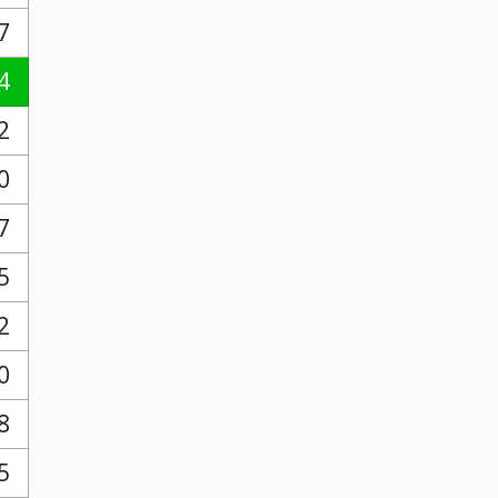
7
4
2
0
7
5
2
0
8
5