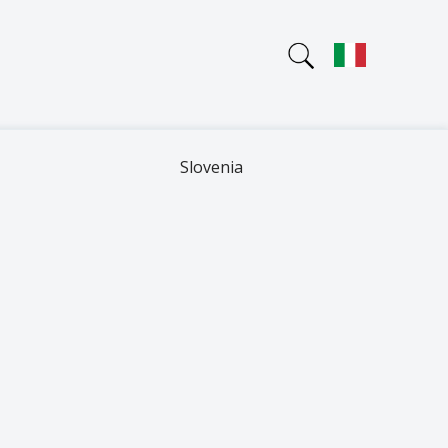
Slovenia