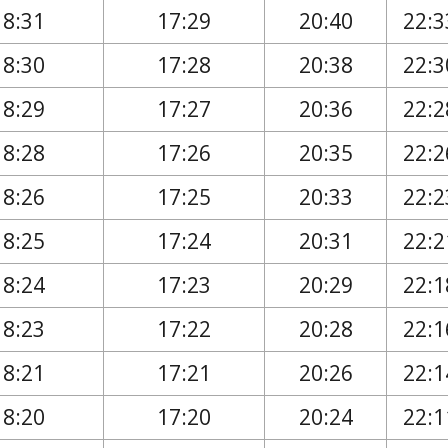
18:31
17:29
20:40
22:3
18:30
17:28
20:38
22:3
18:29
17:27
20:36
22:2
18:28
17:26
20:35
22:2
18:26
17:25
20:33
22:2
18:25
17:24
20:31
22:2
18:24
17:23
20:29
22:1
18:23
17:22
20:28
22:1
18:21
17:21
20:26
22:1
18:20
17:20
20:24
22:1