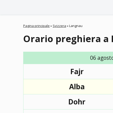
Pagina principale
»
Svizzera
»
Langnau
Orario preghiera a
06 agost
Fajr
Alba
Dohr