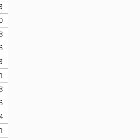
3
0
8
6
3
1
8
6
4
1