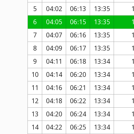
5
04:02
06:13
13:35
6
04:05
06:15
13:35
7
04:07
06:16
13:35
8
04:09
06:17
13:35
9
04:11
06:18
13:34
10
04:14
06:20
13:34
11
04:16
06:21
13:34
12
04:18
06:22
13:34
13
04:20
06:24
13:34
14
04:22
06:25
13:34