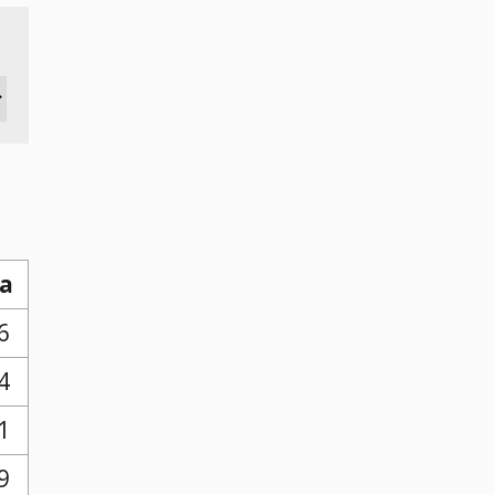
a
6
4
1
9