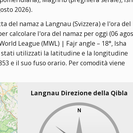
gosto 2026).
tta del namaz a Langnau (Svizzera) e l'ora del
per calcolare l'ora del namaz per oggi (06 ago
orld League (MWL) | Fajr angle – 18°, Isha
 stati utilizzati la latitudine e la longitudine
853 e il suo fuso orario. Per comodità viene
Langnau Direzione della Qibla