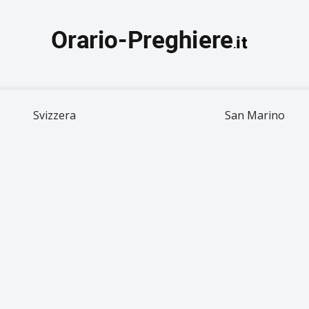
Svizzera
San Marino